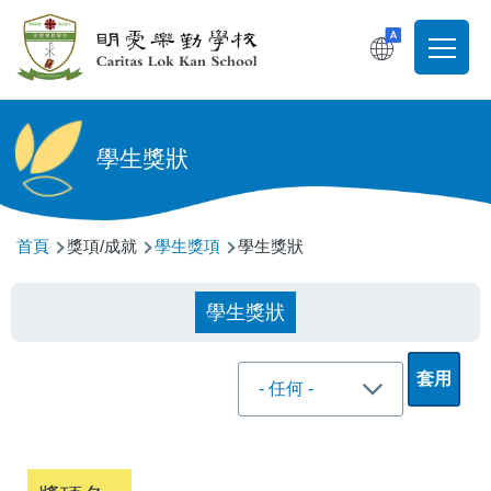
移至主內容
T
Main
navigati
學生獎狀
導
首頁
獎項/成就
學生獎項
學生獎狀
航
連
學生獎狀
結