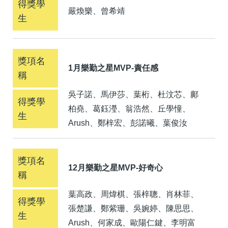
嚴煥樂、曾希靖
1月樂勤之星MVP-責任感
吳子諾、馬伊莎、葉桁、杜汶芯、鄺
柏堯、葛鈺瀅、翁浩然、丘學憧、
Arush、鄭梓宏、彭諾曦、葉俊汝
12月樂勤之星MVP-好奇心
葉高政、周煒棋、張梓聰、肖林菲、
張楚謙、鄭紫珊、吳婉婷、陳思思、
Arush、何家成、歐陽仁鍵、李明富