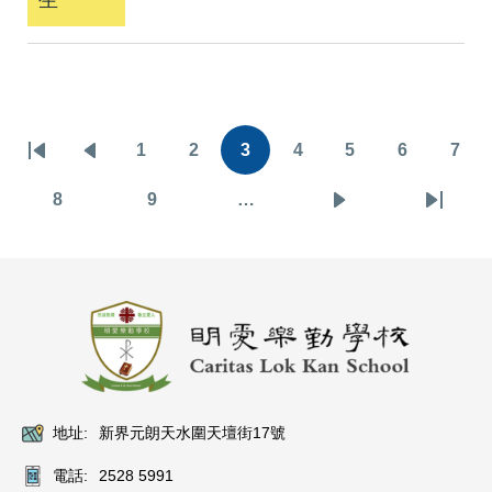
Pagination
1
2
3
4
5
6
7
First
Previous
頁
頁
目
頁
頁
頁
頁
page
page
面
面
前
面
面
面
面
8
9
…
頁
頁
下
Last
頁
面
面
一
page
面
頁
地址:
新界元朗天水圍天壇街17號
電話:
2528 5991