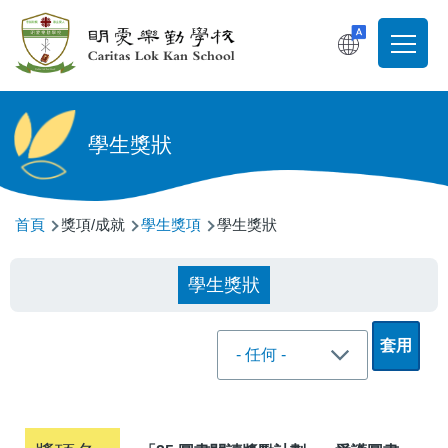
移至主內容
T
Main
navigati
學生獎狀
導
首頁
獎項/成就
學生獎項
學生獎狀
航
連
學生獎狀
結