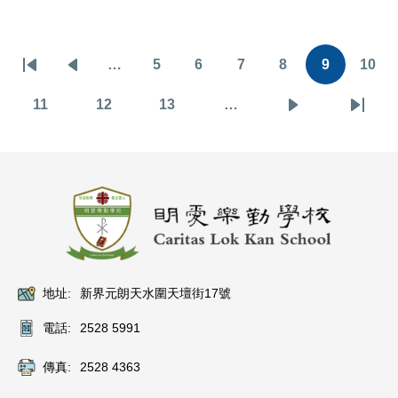
Pagination
…
5
6
7
8
9
10
First
Previous
頁
頁
頁
頁
目
頁
page
page
面
面
面
面
前
面
11
12
13
…
頁
頁
頁
下
Last
頁
面
面
面
一
page
面
頁
地址:
新界元朗天水圍天壇街17號
電話:
2528 5991
傳真:
2528 4363