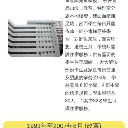
重智障兒童學校。 校舍背
靠山坡，教室、特別室分
處不同樓層，樓面面積雖
足夠，然而學生每日只能
依賴一細小電梯穿梭學
習，對師生來說，難言理
想。遷校三月，學校即開
設住宿服務，供有需要的
學生住宿訓練 ，大大解決
部份學生及家長每日交通
及照護的辛勞至90年，學
校發展 6 班小學、4 班中學
的標準規模，學生容額為
80人，而其中32名學生可
獲住宿服務。
1993年至2007年8月 (改革)