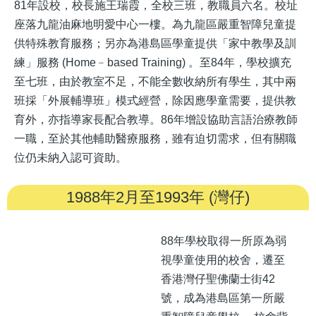
81年設校，校長施王瑞霞，全校三班，教職員六名。校址
座落九龍油麻地明愛中心一樓。為九龍區嚴重智障兒童提
供特殊教育服務；另亦為港島區學童提供「家中教學及訓
練」服務 (Home﹣based Training) 。至84年，學校擴充
至七班，由於教室不足，不能全數收納所有學生，其中兩
班採「外展輔導班」模式經營，除因應學童需要，提供教
育外，亦指導家長配合教導。86年增設協助言語治療教師
一職，至於其他輔助醫療服務，雖有迫切需求，但有關職
位仍未納入認可資助。
1988年2月至1993年 (灣仔)
88年學校取得一所原為弱
視學童使用的校舍，遷至
香港灣仔聖佛蘭士街42
號，成為港島區第一所嚴