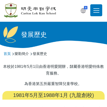
移至主內容
T
Main
navigati
發展歷史
導
首頁
樂勤簡介
發展歷史
航
本校於1981年5月1日由香港明愛開辦，隸屬香港明愛特殊教
連
育服務。
結
為香港第五所嚴重智障兒童學校。
1981年5月至1988年1月 (九龍創校)