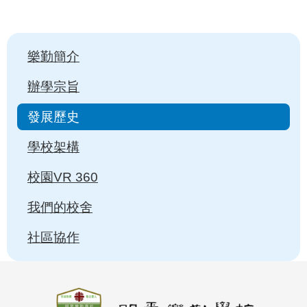
Main
樂勤簡介
navigation
辦學宗旨
發展歷史
學校架構
校園VR 360
我們的校舍
社區協作