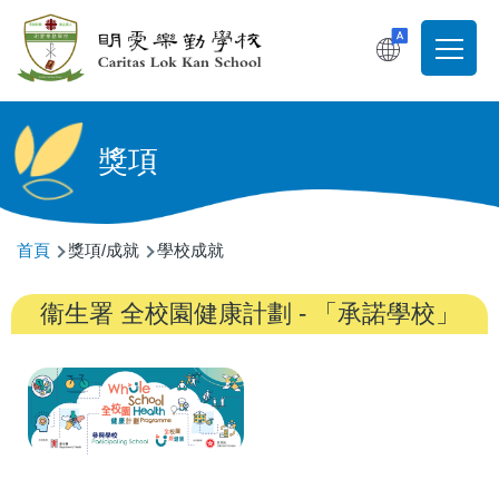
移至主內容
T
Main
navigati
獎項
導
首頁
獎項/成就
學校成就
航
衞生署 全校園健康計劃 - 「承諾學校」
連
結