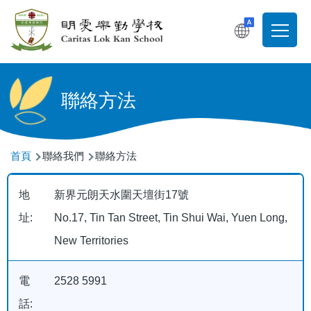
移至主內容
T
Main
navigati
聯絡方法
導
首頁
聯絡我們
聯絡方法
航
連
地
新界元朗天水圍天壇街17號
結
址:
No.17, Tin Tan Street, Tin Shui Wai, Yuen Long,
New Territories
電
2528 5991
話: