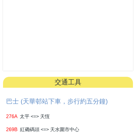
交通工具
巴士 (天華邨站下車，步行約五分鐘)
276A
太平 <=> 天恆
269B
紅磡碼頭 <=> 天水圍市中心