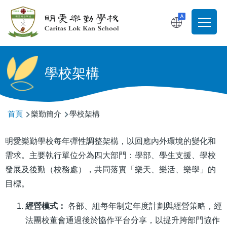
移至主內容
T
Main
navigati
學校架構
導
首頁
樂勤簡介
學校架構
航
明愛樂勤學校每年彈性調整架構，以回應內外環境的變化和
連
需求。主要執行單位分為四大部門：學部、學生支援、學校
結
發展及後勤（校務處），共同落實「樂天、樂活、樂學」的
目標。
經營模式：
各部、組每年制定年度計劃與經營策略，經
法團校董會通過後於協作平台分享，以提升跨部門協作