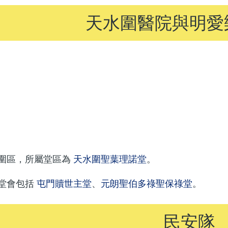
天水圍醫院與明愛
圍區，所屬堂區為
天水圍聖葉理諾堂
。
堂會包括
屯門贖世主堂
、
元朗聖伯多祿聖保祿堂
。
民安隊