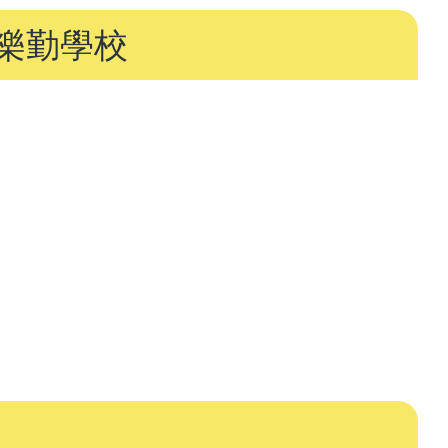
連
樂勤學校
結