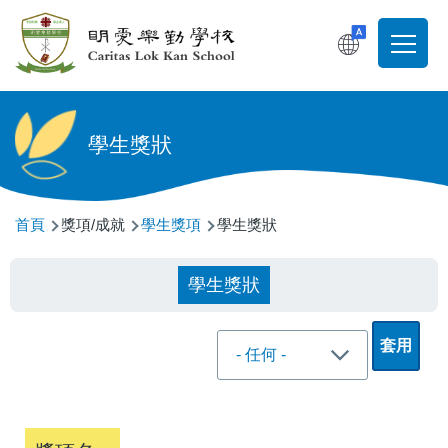
移至主內容
T
Main
navigati
學生獎狀
導
首頁
獎項/成就
學生獎項
學生獎狀
航
連
學生獎狀
結