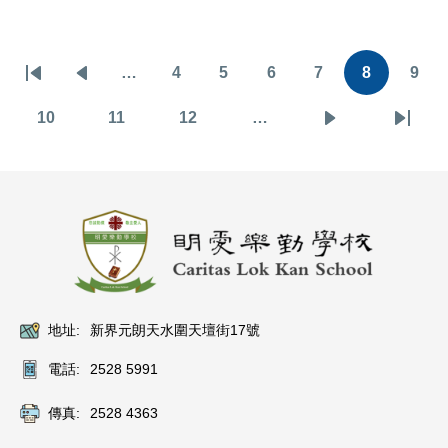
Pagination
…
4
5
6
7
8
9
First
Previous
頁
頁
頁
頁
目
頁
page
page
面
面
面
面
前
面
10
11
12
…
頁
頁
頁
下
Last
頁
面
面
面
一
page
面
頁
地址:
新界元朗天水圍天壇街17號
電話:
2528 5991
傳真:
2528 4363