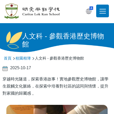
移至主內容
T
Main
navigati
人文科 - 參觀香港歷史博物
館
導
首頁
校園相簿
人文科 - 參觀香港歷史博物館
航
2025-10-17
連
穿越時光隧道，探索香港故事！實地參觀歷史博物館，讓學
結
生親觸文化脈絡，在探索中培養對社區的認同與情懷，提升
對家國的歸屬感 。