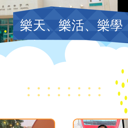
樂天、樂活、樂學