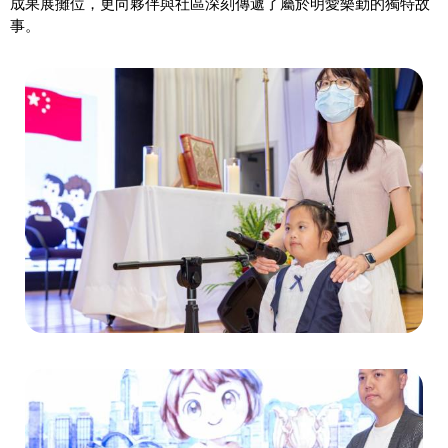
成果展攤位，更向夥伴與社區深刻傳遞了屬於明愛樂勤的獨特故
事。