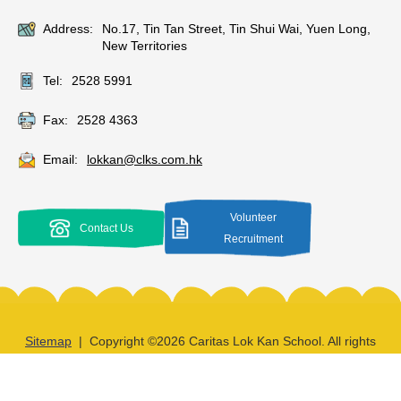
Address:
No.17, Tin Tan Street, Tin Shui Wai, Yuen Long,
New Territories
Tel:
2528 5991
Fax:
2528 4363
Email:
lokkan@clks.com.hk
Volunteer
Contact Us
Recruitment
Sitemap
| Copyright ©
2026 Caritas Lok Kan School. All rights
reserved.
By: ctd