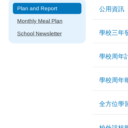
Main
公用資訊
Plan and Report
navigation
Monthly Meal Plan
項目
學校三年
School Newsletter
學校處理投訴指
學校發展
學校周年
防止校園性騷擾
項目
學校周年
學校周年
2024-20
項目
2023-20
項目
全方位學
2025-20
2020-20
2024-202
2024-20
項目
校外評核