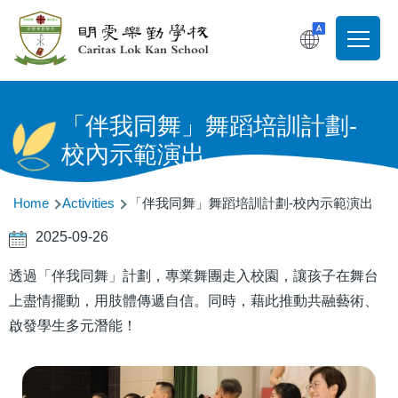
Skip to main content
T
Main
navigati
「伴我同舞」舞蹈培訓計劃-
校內示範演出
Breadcrumb
Home
Activities
「伴我同舞」舞蹈培訓計劃-校內示範演出
2025-09-26
透過「伴我同舞」計劃，專業舞團走入校園，讓孩子在舞台
上盡情擺動，用肢體傳遞自信。同時，藉此推動共融藝術、
啟發學生多元潛能！